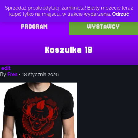
Przejdź
Sprzedaż preakredytacji zamknięta! Bilety możecie teraz
do
kupić tylko na miejscu, w trakcie wydarzenia.
Odrzuć
treści
PROGRAM
WYSTAWCY
Koszulka 19
edit
By
Fres
•
18 stycznia 2026