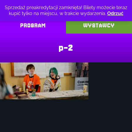
Przejdź
Sprzedaż preakredytacji zamknięta! Bilety możecie teraz
do
kupić tylko na miejscu, w trakcie wydarzenia.
Odrzuć
treści
PROGRAM
WYSTAWCY
p-2