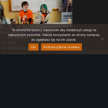
Ta strona korzysta z ciasteczek aby świadczyć usługi na
Masz pytania?
Napisz
do nas!
najwyższym poziomie. Dalsze korzystanie ze strony oznacza,
Informacje
że zgadzasz się na ich użycie.
FAQ
Ok!
Polityka plików cookies
Polityka prywatności
Regulamin
Copyright © 2025 Bykon
Projekt i realizacja: