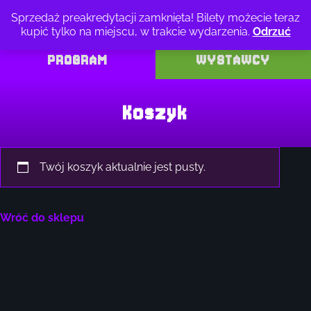
Przejdź
Sprzedaż preakredytacji zamknięta! Bilety możecie teraz
do
kupić tylko na miejscu, w trakcie wydarzenia.
Odrzuć
treści
PROGRAM
WYSTAWCY
Koszyk
Twój koszyk aktualnie jest pusty.
Wróć do sklepu