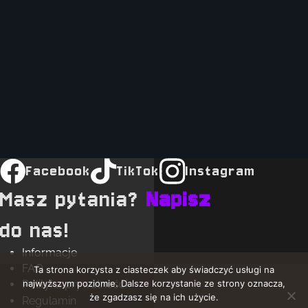
Facebook
TikTok
Instagram
Masz pytania?
Napisz
do nas!
Informacje
FAQ
Ta strona korzysta z ciasteczek aby świadczyć usługi na
najwyższym poziomie. Dalsze korzystanie ze strony oznacza,
Polityka prywatności
że zgadzasz się na ich użycie.
Regulamin