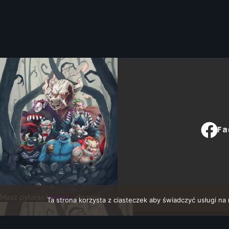
Fa
Masz pytania?
Napisz
do nas!
Ta strona korzysta z ciasteczek aby świadczyć usługi na