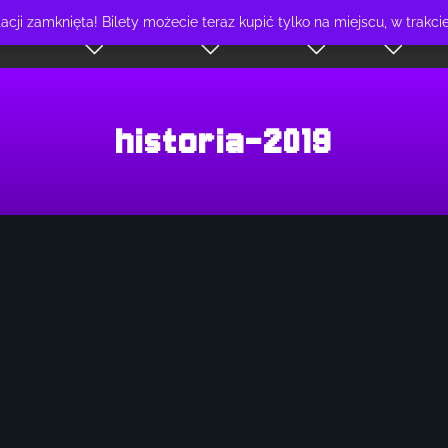
cji zamknięta! Bilety możecie teraz kupić tylko na miejscu, w trakc
FORMACJE
PARTNERZY
ATRAKCJE
SKLEP
KONT
historia-2019