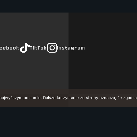
cebook
TikTok
Instagram
 najwyższym poziomie. Dalsze korzystanie ze strony oznacza, że zgadzas
Projekt i realizacja: