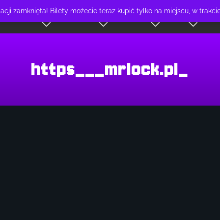
cji zamknięta! Bilety możecie teraz kupić tylko na miejscu, w trakc
FORMACJE
PARTNERZY
ATRAKCJE
SKLEP
KONT
https___mrlock.pl_